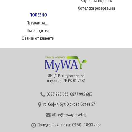
Ваучер за подарък
Хотелски резервации
ПОЛЕЗНО
Пътувам за.....
Пътеводител
Отзиви от клиенти
ЛИЦЕНЗ за туроператор
и турагент № РК-01-7582
0877 995 633
,
0877 995 683
гр. София, бул. Христо Ботев 57
office@mywaytravel.bg
Понеделник - петък: 09:30 - 18:00 часа