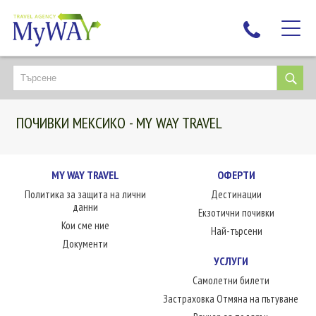
НАЙ-ТЪРСЕНИ
ДЕСТИНАЦИИ
ПОЧИВКИ МЕКСИКО - MY WAY TRAVEL
ЕКЗОТИЧНИ ПОЧИВКИ
TAILOR MADE
КРУИЗИ
MY WAY TRAVEL
ОФЕРТИ
Политика за защита на лични
Дестинации
НОВА ГОДИНА
данни
Екзотични почивки
ПЪТУВАЙТЕ С ДЕЦА
Кои сме ние
Най-търсени
ЛЮБОПИТНО
Документи
УСЛУГИ
ЗА НАС
Самолетни билети
КОНТАКТИ
Застраховка Отмяна на пътуване