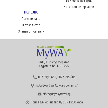
Ваучер за подарък
Хотелски резервации
ПОЛЕЗНО
Пътувам за.....
Пътеводител
Отзиви от клиенти
ЛИЦЕНЗ за туроператор
и турагент № РК-01-7582
0877 995 633
,
0877 995 683
гр. София, бул. Христо Ботев 57
office@mywaytravel.bg
Понеделник - петък: 09:30 - 18:00 часа