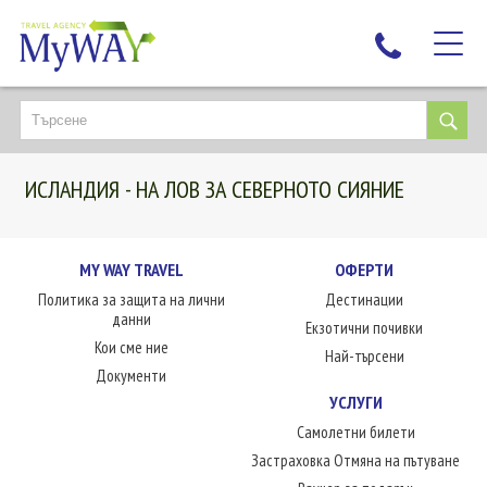
НАЙ-ТЪРСЕНИ
ДЕСТИНАЦИИ
ИСЛАНДИЯ - НА ЛОВ ЗА СЕВЕРНОТО СИЯНИЕ
ЕКЗОТИЧНИ ПОЧИВКИ
TAILOR MADE
КРУИЗИ
MY WAY TRAVEL
ОФЕРТИ
Политика за защита на лични
Дестинации
НОВА ГОДИНА
данни
Екзотични почивки
ПЪТУВАЙТЕ С ДЕЦА
Кои сме ние
Най-търсени
ЛЮБОПИТНО
Документи
УСЛУГИ
ЗА НАС
Самолетни билети
КОНТАКТИ
Застраховка Отмяна на пътуване