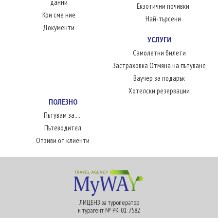
данни
Екзотични почивки
Кои сме ние
Най-търсени
Документи
УСЛУГИ
Самолетни билети
Застраховка Отмяна на пътуване
Ваучер за подарък
Хотелски резервации
ПОЛЕЗНО
Пътувам за.....
Пътеводител
Отзиви от клиенти
ЛИЦЕНЗ за туроператор
и турагент № РК-01-7582