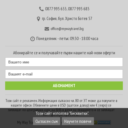
0877 995 633
,
0877 995 683
гр. София, бул. Христо Ботев 57
office@mywaytravel.bg
Понеделник - петък: 09:30 - 18:00 часа
Абонирайте се и получавайте първи нашите най-нови оферти
Този сайт е рекламен. Информация съгласно чл. 80 от ЗТ може да получите в
нашите офиси. Обявените цени в USD (щатски долар) или € (евро) се
заплащат по централния курс на БНБ в деня на плащането и се заплащат
Този сайт използва "Бисквитки".
към туроператора в лева.
Съгласен съм
Научете повече
My Way Travel © 2016. Всички права запазени