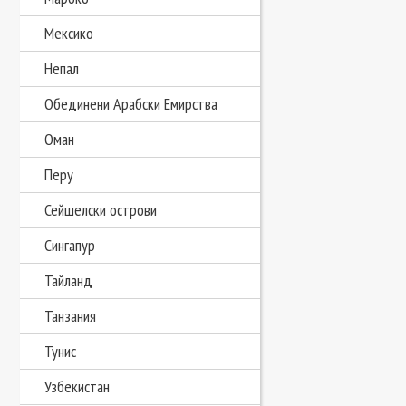
Мексико
Непал
Обединени Арабски Емирства
Оман
Перу
Сейшелски острови
Сингапур
Тайланд
Танзания
Тунис
Узбекистан