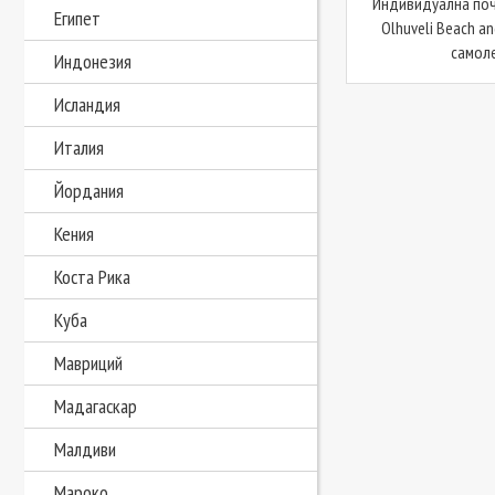
Индивидуална поч
Египет
Olhuveli Beach an
самоле
Индонезия
Исландия
Италия
Йордания
Кения
Коста Рика
Куба
Мавриций
Мадагаскар
Малдиви
Мароко