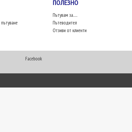
ПОЛЕЗНО
Пътувам за.....
 пътуване
Пътеводител
Отзиви от клиенти
Facebook
My Way Travel © 2016. Всички права запазени