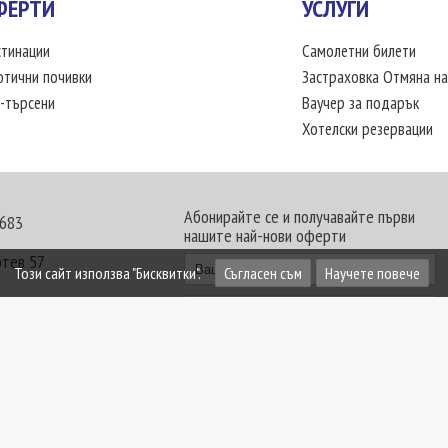
ФЕРТИ
УСЛУГИ
тинации
Самолетни билети
отични почивки
Застраховка Отмяна на
-търсени
Ваучер за подарък
Хотелски резервации
Абонирайте се и получавайте първи
 683
нашите най-нови оферти
отев 57
Този сайт използва "Бисквитки".
Съгласен съм
Научете повече
30 - 18:00 часа
те офиси. Обявените цени в USD (щатски долар)
лащат към туроператора в лева.