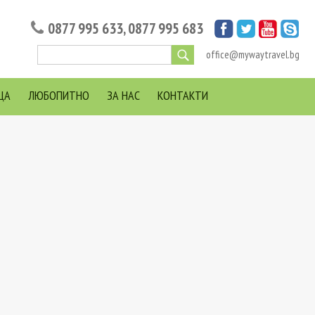
0877 995 633
,
0877 995 683
office@mywaytravel.bg
ЦА
ЛЮБОПИТНО
ЗА НАС
КОНТАКТИ