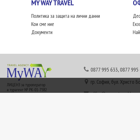
MY WAY TRAVEL
О
Политика за защита на лични данни
Дес
Кои сме ние
Екз
Документи
Най
0877 995 633
,
0877 995
гр. София, бул. Христо Б
ЛИЦЕНЗ за туроператор
и турагент № РК-01-7582
office@mywaytravel.bg
Понеделник - петък: 09:
Този сайт е рекламен. Информация съгласно чл. 80 от ЗТ може да получите в наши
или € (евро) се заплащат по централния курс на БНБ в деня на плащането и се зап