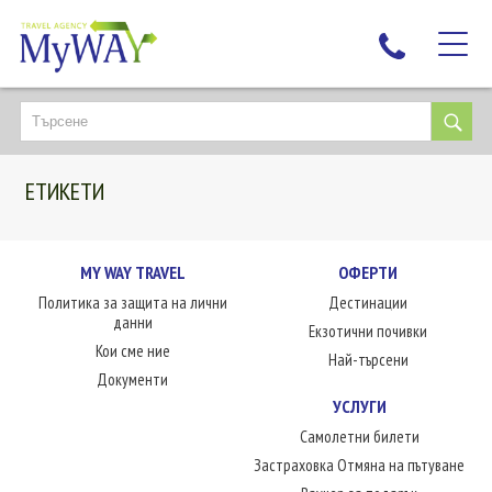
НАЙ-ТЪРСЕНИ
ДЕСТИНАЦИИ
ЕТИКЕТИ
ЕКЗОТИЧНИ ПОЧИВКИ
TAILOR MADE
КРУИЗИ
MY WAY TRAVEL
ОФЕРТИ
Политика за защита на лични
Дестинации
НОВА ГОДИНА
данни
Екзотични почивки
ПЪТУВАЙТЕ С ДЕЦА
Кои сме ние
Най-търсени
ЛЮБОПИТНО
Документи
УСЛУГИ
ЗА НАС
Самолетни билети
КОНТАКТИ
Застраховка Отмяна на пътуване