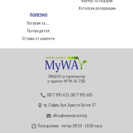
Ваучер за подарък
Хотелски резервации
ПОЛЕЗНО
Пътувам за.....
Пътеводител
Отзиви от клиенти
ЛИЦЕНЗ за туроператор
и турагент № РК-01-7582
0877 995 633
,
0877 995 683
гр. София, бул. Христо Ботев 57
office@mywaytravel.bg
Понеделник - петък: 09:30 - 18:00 часа