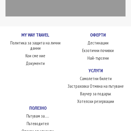
MY WAY TRAVEL
ОФЕРТИ
Политика за защита на лични
Дестинации
данни
Екзотични почивки
Кои сме ние
Най-търсени
Документи
УСЛУГИ
Самолетни билети
Застраховка Отмяна на пътуване
Ваучер за подарък
Хотелски резервации
ПОЛЕЗНО
Пътувам за.....
Пътеводител