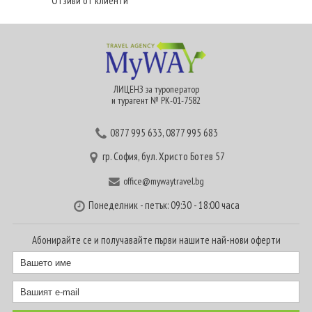
Отзиви от клиенти
ЛИЦЕНЗ за туроператор
и турагент № РК-01-7582
0877 995 633
,
0877 995 683
гр. София, бул. Христо Ботев 57
office@mywaytravel.bg
Понеделник - петък: 09:30 - 18:00 часа
Абонирайте се и получавайте първи нашите най-нови оферти