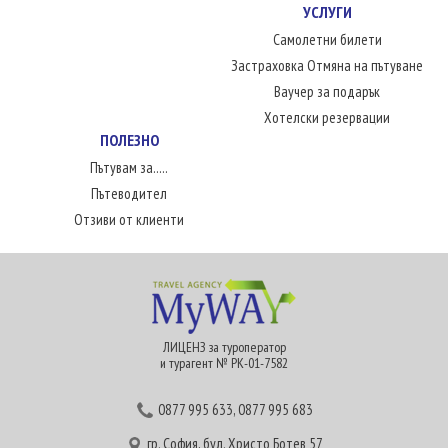
УСЛУГИ
Самолетни билети
Застраховка Отмяна на пътуване
Ваучер за подарък
Хотелски резервации
ПОЛЕЗНО
Пътувам за.....
Пътеводител
Отзиви от клиенти
ЛИЦЕНЗ за туроператор
и турагент № РК-01-7582
0877 995 633
,
0877 995 683
гр. София, бул. Христо Ботев 57