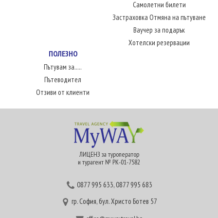
Самолетни билети
Застраховка Отмяна на пътуване
Ваучер за подарък
Хотелски резервации
ПОЛЕЗНО
Пътувам за.....
Пътеводител
Отзиви от клиенти
ЛИЦЕНЗ за туроператор
и турагент № РК-01-7582
0877 995 633
,
0877 995 683
гр. София, бул. Христо Ботев 57