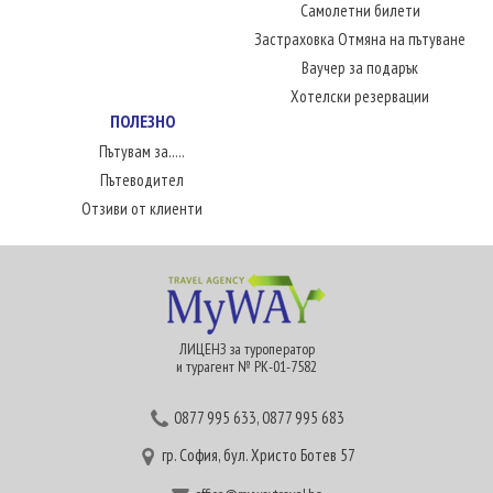
Самолетни билети
Застраховка Отмяна на пътуване
Ваучер за подарък
Хотелски резервации
ПОЛЕЗНО
Пътувам за.....
Пътеводител
Отзиви от клиенти
ЛИЦЕНЗ за туроператор
и турагент № РК-01-7582
0877 995 633
,
0877 995 683
гр. София, бул. Христо Ботев 57