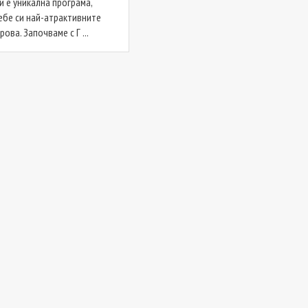
и е уникална програма,
ебе си най-атрактивните
рова. Започваме с Г ...