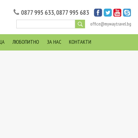
0877 995 633
,
0877 995 683
office@mywaytravel.bg
ЦА
ЛЮБОПИТНО
ЗА НАС
КОНТАКТИ