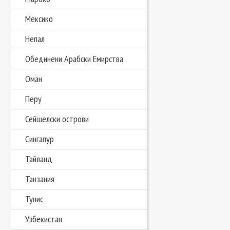
Мексико
Непал
Обединени Арабски Емирства
Оман
Перу
Сейшелски острови
Сингапур
Тайланд
Танзания
Тунис
Узбекистан