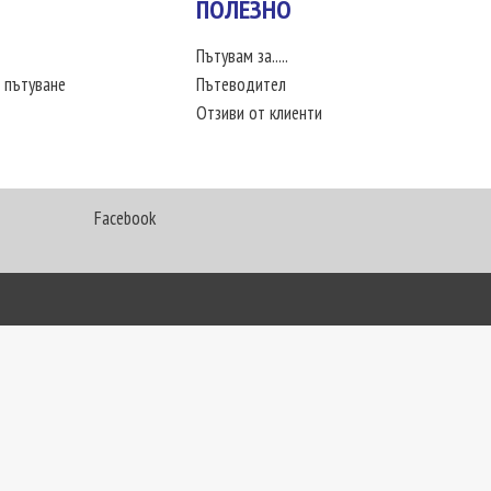
ПОЛЕЗНО
Пътувам за.....
 пътуване
Пътеводител
Отзиви от клиенти
Facebook
My Way Travel © 2016. Всички права запазени