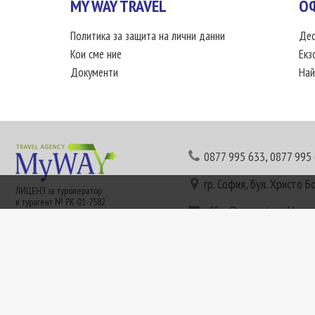
MY WAY TRAVEL
О
Политика за защита на лични данни
Дес
Кои сме ние
Екз
Документи
Най
0877 995 633
,
0877 995
гр. София, бул. Христо Б
ЛИЦЕНЗ за туроператор
и турагент № РК-01-7582
office@mywaytravel.bg
Понеделник - петък: 09:
Този сайт е рекламен. Информация съгласно чл. 80 от ЗТ може да получите в наши
или € (евро) се заплащат по централния курс на БНБ в деня на плащането и се зап