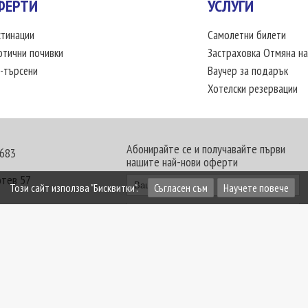
ФЕРТИ
УСЛУГИ
тинации
Самолетни билети
отични почивки
Застраховка Отмяна на
-търсени
Ваучер за подарък
Хотелски резервации
Абонирайте се и получавайте първи
 683
нашите най-нови оферти
отев 57
Този сайт използва "Бисквитки".
Съгласен съм
Научете повече
30 - 18:00 часа
те офиси. Обявените цени в USD (щатски долар)
лащат към туроператора в лева.