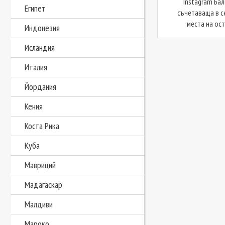
Instagram Бал
Египет
съчетаваща в с
места на ост
Индонезия
Исландия
Италия
Йордания
Кения
Коста Рика
Куба
Мавриций
Мадагаскар
Малдиви
Мароко