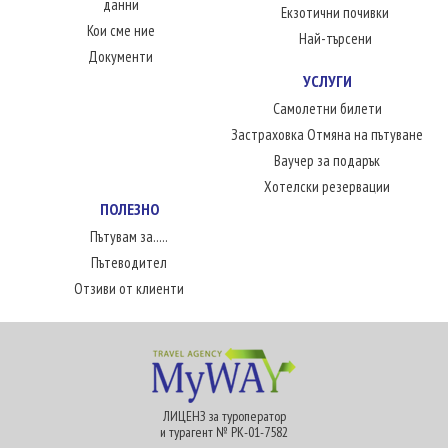
данни
Екзотични почивки
Кои сме ние
Най-търсени
Документи
УСЛУГИ
Самолетни билети
Застраховка Отмяна на пътуване
Ваучер за подарък
Хотелски резервации
ПОЛЕЗНО
Пътувам за.....
Пътеводител
Отзиви от клиенти
ЛИЦЕНЗ за туроператор
и турагент № РК-01-7582