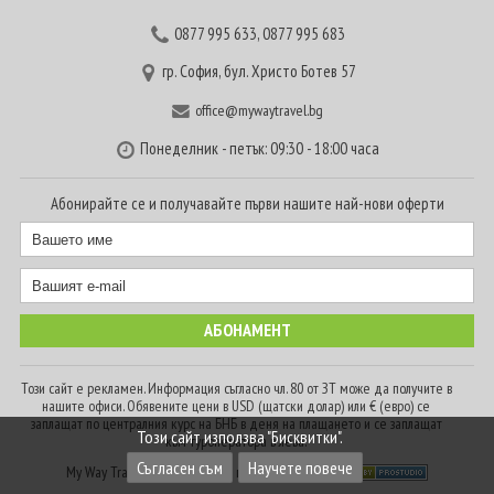
0877 995 633
,
0877 995 683
гр. София, бул. Христо Ботев 57
office@mywaytravel.bg
Понеделник - петък: 09:30 - 18:00 часа
Абонирайте се и получавайте първи нашите най-нови оферти
Този сайт е рекламен. Информация съгласно чл. 80 от ЗТ може да получите в
нашите офиси. Обявените цени в USD (щатски долар) или € (евро) се
заплащат по централния курс на БНБ в деня на плащането и се заплащат
Този сайт използва "Бисквитки".
към туроператора в лева.
Съгласен съм
Научете повече
My Way Travel © 2016. Всички права запазени