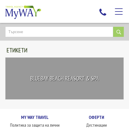
НАЙ-ТЪРСЕНИ
ДЕСТИНАЦИИ
ЕТИКЕТИ
ЕКЗОТИЧНИ ПОЧИВКИ
TAILOR MADE
КРУИЗИ
BLUEBAY BEACH REASORT & SPA
НОВА ГОДИНА
ПЪТУВАЙТЕ С ДЕЦА
ЛЮБОПИТНО
ЗА НАС
MY WAY TRAVEL
ОФЕРТИ
КОНТАКТИ
Политика за защита на лични
Дестинации