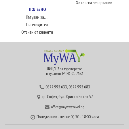
Хотелски резервации
ПОЛЕЗНО
Пътувам за.....
Пътеводител
Отзиви от клиенти
ЛИЦЕНЗ за туроператор
и турагент № РК-01-7582
0877 995 633
,
0877 995 683
гр. София, бул. Христо Ботев 57
office@mywaytravel.bg
Понеделник - петък: 09:30 - 18:00 часа