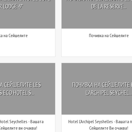
R LODGE 4*
DE LA RESERVE...
а на Сейшелите
Почивка на Сейшелите
А СЕЙШЕЛИТЕ LES
ПОЧИВКА НА СЕЙШЕЛИТЕ 
 ECO HOTEL S...
L'ARCHIPEL SEYCHEL...
 Hotel Seychelles - Вашата
Hotel L'Archipel Seyshelles - Вашата
Сейшелите ви очаква!
Сейшелите Ви очаква!