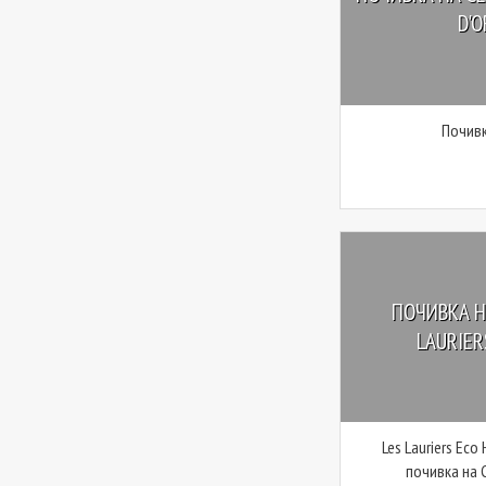
D'O
Почивк
ПОЧИВКА Н
LAURIERS
Les Lauriers Eco
почивка на 