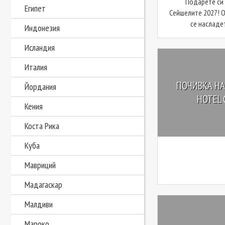
Подарете си
Египет
Сейшелите 2027! О
се насладет
Индонезия
Исландия
Италия
ПОЧИВКА НА
Йордания
HOTEL 
Кения
Коста Рика
Куба
Мавриций
Мадагаскар
Малдиви
Мароко