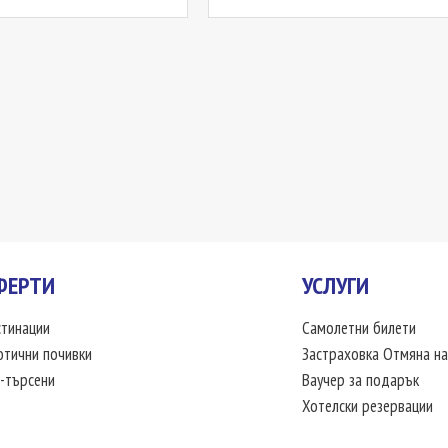
ФЕРТИ
УСЛУГИ
тинации
Самолетни билети
отични почивки
Застраховка Отмяна на
-търсени
Ваучер за подарък
Хотелски резервации