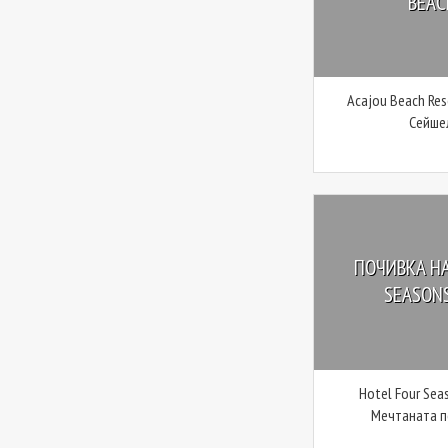
BEAC
Acajou Beach Res
Сейше
ПОЧИВКА Н
SEASONS
Hotel Four Seas
Мечтаната п