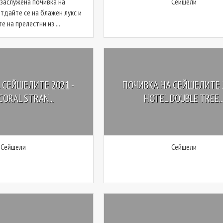
 заслужена почивка на
Сейшели
тдайте се на блажен лукс и
е на прелестни из ...
 СЕЙШЕЛИТЕ 2021 -
ПОЧИВКА НА СЕЙШЕЛИТЕ 2
CORAL STRAN...
HOTEL DOUBLE TREE..
Сейшели
Сейшели