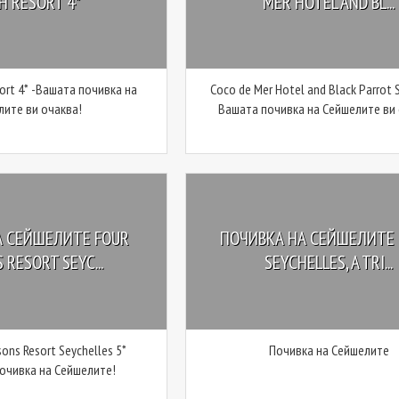
H RESORT 4*
MER HOTEL AND BL...
ort 4* -Вашата почивка на
Coco de Mer Hotel and Black Parrot S
лите ви очаква!
Вашата почивка на Сейшелите ви 
А СЕЙШЕЛИТЕ FOUR
ПОЧИВКА НА СЕЙШЕЛИТЕ L
 RESORT SEYC...
SEYCHELLES, A TRI...
ons Resort Seychelles 5*
Почивка на Сейшелите
очивка на Сейшелите!