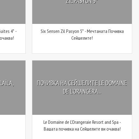
ZIL PASYON 5*
uites 4* -
Six Sensen Zil Pasyon 5* - Мечтаната Почивка
очаква!
Сейшелите!
AÏLA,
ПОЧИВКА НА СЕЙШЕЛИТЕ LE DOMAINE
DE L'ORANGERA...
Le Domaine de L'Orangeraie Resort and Spa -
Вашата почивка на Сейшелите ви очаква!