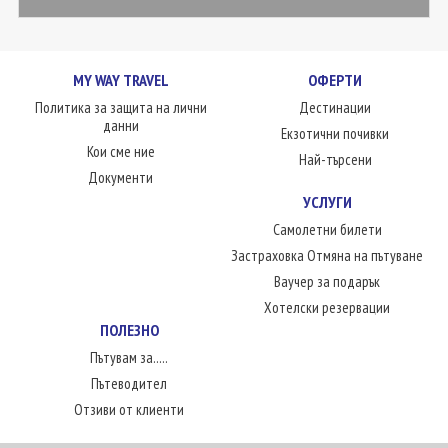
MY WAY TRAVEL
ОФЕРТИ
Политика за защита на лични
Дестинации
данни
Екзотични почивки
Кои сме ние
Най-търсени
Документи
УСЛУГИ
Самолетни билети
Застраховка Отмяна на пътуване
Ваучер за подарък
Хотелски резервации
ПОЛЕЗНО
Пътувам за.....
Пътеводител
Отзиви от клиенти