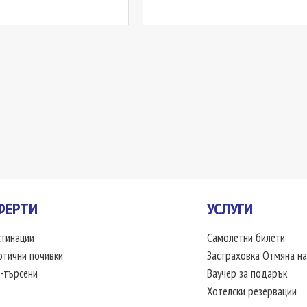
ФЕРТИ
УСЛУГИ
тинации
Самолетни билети
отични почивки
Застраховка Отмяна на
-търсени
Ваучер за подарък
Хотелски резервации