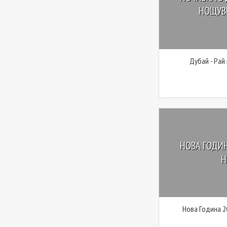
НОЩУВК
Дубай - Рай
НОВА ГОДИН
Н
Нова Година 2