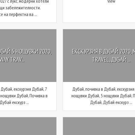
027 с лукс, модерни хотели
View
щи забележителности.
е на перфектна ва ...
УБАЙ 5 НОЩУВКИ 2020,
ЕКСКУРЗИЯ В ДУБАЙ 2020, 
WAY TRAV...
TRAVEL, ДУБАЙ ...
 Дубай, екскурзия Дубай, 7
Дубай, почивка в Дубай, екскурзия
 нощувки Дубай, Почивка в
нощувки Дубай, 5 нощувки Дубай, 
Дубай екскурз ...
Дубай, Дубай екскурз ...