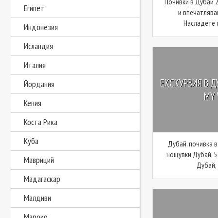
Почивки в Дубай 2
Египет
и впечатлява
Насладете с
Индонезия
Исландия
Италия
ЕКСКУРЗИЯ В Д
Йордания
MY 
Кения
Коста Рика
Куба
Дубай, почивка в
нощувки Дубай, 5
Мавриций
Дубай, 
Мадагаскар
Малдиви
Мароко