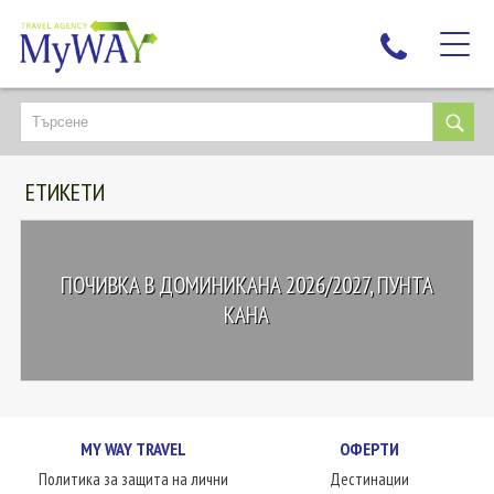
НАЙ-ТЪРСЕНИ
ДЕСТИНАЦИИ
ЕТИКЕТИ
ЕКЗОТИЧНИ ПОЧИВКИ
TAILOR MADE
КРУИЗИ
ПОЧИВКА В ДОМИНИКАНА 2026/2027, ПУНТА
НОВА ГОДИНА
КАНА
ПЪТУВАЙТЕ С ДЕЦА
ЛЮБОПИТНО
ЗА НАС
MY WAY TRAVEL
ОФЕРТИ
КОНТАКТИ
Политика за защита на лични
Дестинации