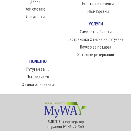
данни
Екзотични почивки
Кои сме ние
Най-търсени
Документи
УСЛУГИ
Самолетни билети
Застраховка Отмяна на пътуване
Ваучер за подарък
Хотелски резервации
ПОЛЕЗНО
Пътувам за.....
Пътеводител
Отзиви от клиенти
ЛИЦЕНЗ за туроператор
и турагент № РК-01-7582