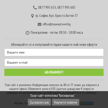
0877 995 633
,
0877 995 683
гр. София, бул. Христо Ботев 57
office@mywaytravel.bg
Понеделник - петък: 09:30 - 18:00 часа
Абонирайте се и получавайте първи нашите най-нови оферти
Този сайт е рекламен. Информация съгласно чл. 80 от ЗТ може да получите в
нашите офиси. Обявените цени в USD (щатски долар) или € (евро) се
заплащат по централния курс на БНБ в деня на плащането и се заплащат
Този сайт използва "Бисквитки".
към туроператора в лева.
Съгласен съм
Научете повече
My Way Travel © 2016. Всички права запазени