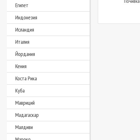
Почивка
Египет
Индонезия
Исландия
Италия
Йордания
Кения
Коста Рика
Куба
Мавриций
Мадагаскар
Малдиви
Мароко