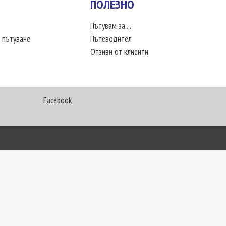
ПОЛЕЗНО
Пътувам за.....
 пътуване
Пътеводител
Отзиви от клиенти
Facebook
My Way Travel © 2016. Всички права запазени