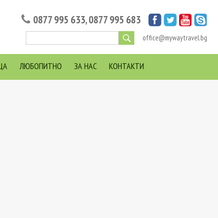
0877 995 633
,
0877 995 683
office@mywaytravel.bg
ЦА
ЛЮБОПИТНО
ЗА НАС
КОНТАКТИ