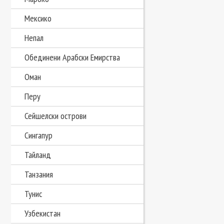
Мексико
Непал
Обединени Арабски Емирства
Оман
Перу
Сейшелски острови
Сингапур
Тайланд
Танзания
Тунис
Узбекистан