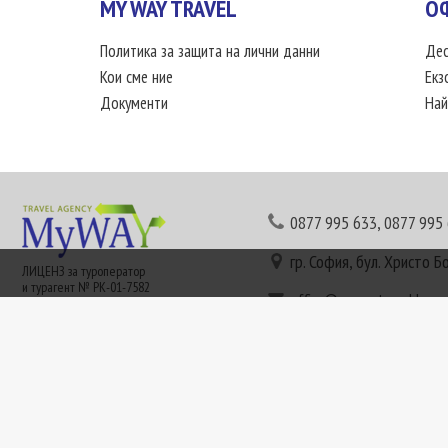
MY WAY TRAVEL
О
Политика за защита на лични данни
Дес
Кои сме ние
Екз
Документи
Най
0877 995 633
,
0877 995
гр. София, бул. Христо Б
ЛИЦЕНЗ за туроператор
и турагент № РК-01-7582
office@mywaytravel.bg
Понеделник - петък: 09:
Този сайт е рекламен. Информация съгласно чл. 80 от ЗТ може да получите в наши
или € (евро) се заплащат по централния курс на БНБ в деня на плащането и се зап