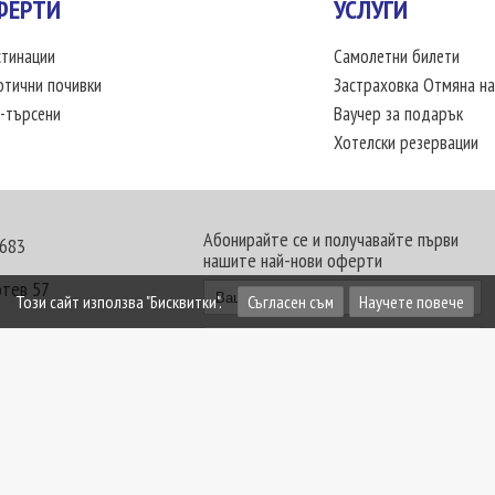
ФЕРТИ
УСЛУГИ
тинации
Самолетни билети
отични почивки
Застраховка Отмяна на
-търсени
Ваучер за подарък
Хотелски резервации
Абонирайте се и получавайте първи
 683
нашите най-нови оферти
отев 57
Този сайт използва "Бисквитки".
Съгласен съм
Научете повече
30 - 18:00 часа
те офиси. Обявените цени в USD (щатски долар)
лащат към туроператора в лева.