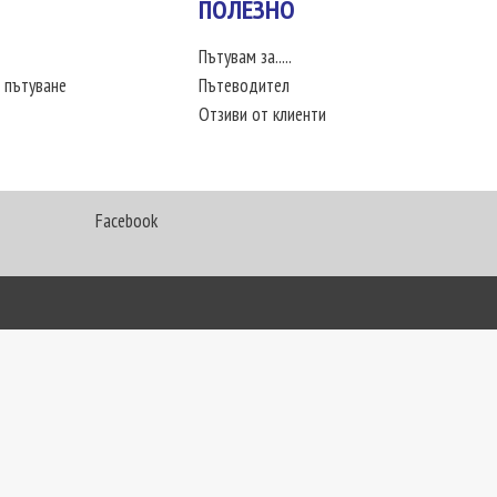
ПОЛЕЗНО
Пътувам за.....
 пътуване
Пътеводител
Отзиви от клиенти
Facebook
My Way Travel © 2016. Всички права запазени