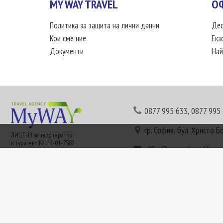
MY WAY TRAVEL
О
Политика за защита на лични данни
Дес
Кои сме ние
Екз
Документи
Най
0877 995 633
,
0877 995
гр. София, бул. Христо Б
ЛИЦЕНЗ за туроператор
и турагент № РК-01-7582
office@mywaytravel.bg
Понеделник - петък: 09:
Този сайт е рекламен. Информация съгласно чл. 80 от ЗТ може да получите в наши
или € (евро) се заплащат по централния курс на БНБ в деня на плащането и се зап