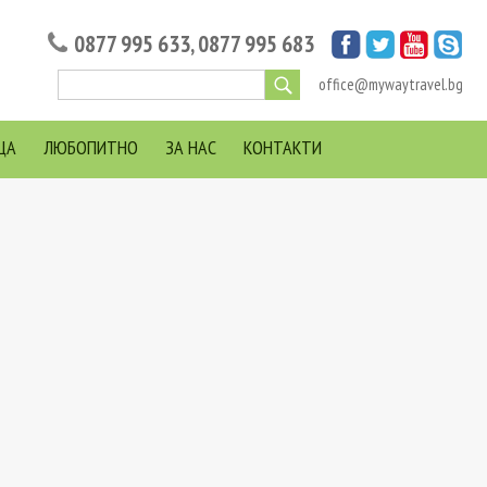
0877 995 633
,
0877 995 683
office@mywaytravel.bg
ЦА
ЛЮБОПИТНО
ЗА НАС
КОНТАКТИ