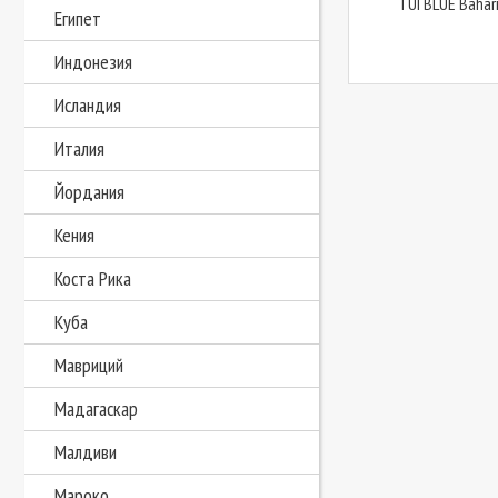
TUI BLUE Bahari
Египет
Индонезия
Исландия
Италия
Йордания
Кения
Коста Рика
Куба
Мавриций
Мадагаскар
Малдиви
Мароко