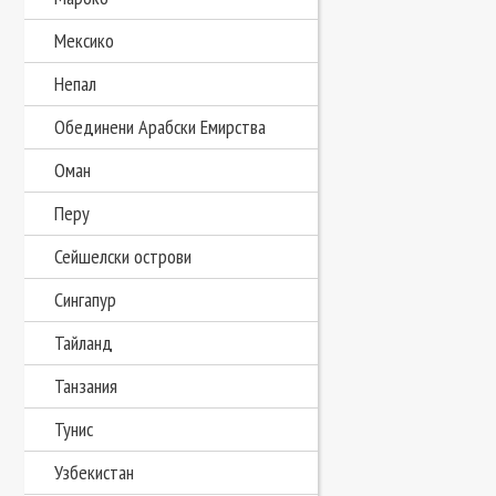
Мексико
Непал
Обединени Арабски Емирства
Оман
Перу
Сейшелски острови
Сингапур
Тайланд
Танзания
Тунис
Узбекистан