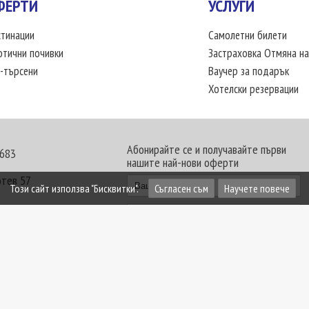
ФЕРТИ
УСЛУГИ
тинации
Самолетни билети
отични почивки
Застраховка Отмяна на
-търсени
Ваучер за подарък
Хотелски резервации
Абонирайте се и получавайте първи
 683
нашите най-нови оферти
отев 57
Този сайт използва "Бисквитки".
Съгласен съм
Научете повече
30 - 18:00 часа
те офиси. Обявените цени в USD (щатски долар)
лащат към туроператора в лева.