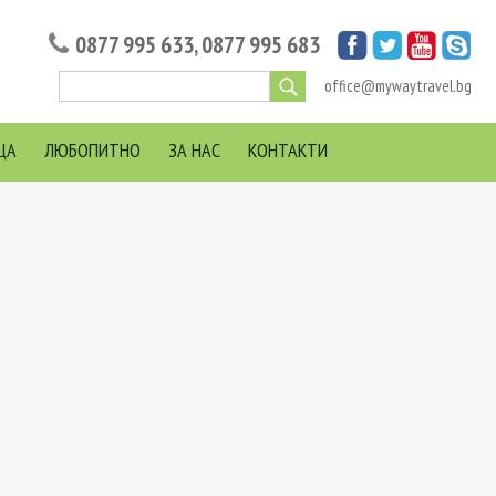
0877 995 633
,
0877 995 683
office@mywaytravel.bg
ЦА
ЛЮБОПИТНО
ЗА НАС
КОНТАКТИ