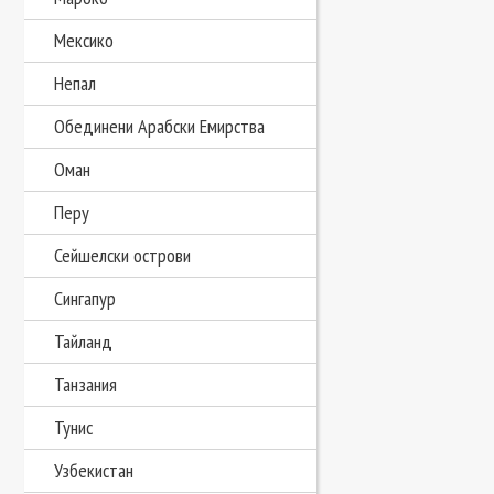
Мексико
Непал
Обединени Арабски Емирства
Оман
Перу
Сейшелски острови
Сингапур
Тайланд
Танзания
Тунис
Узбекистан