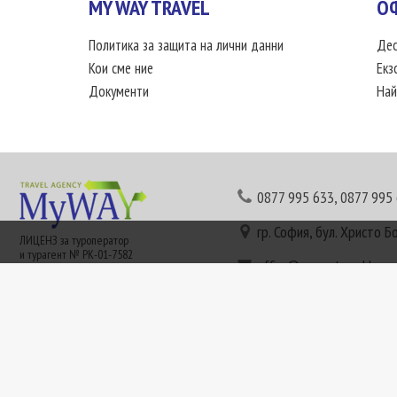
MY WAY TRAVEL
О
Политика за защита на лични данни
Дес
Кои сме ние
Екз
Документи
Най
0877 995 633
,
0877 995
гр. София, бул. Христо Б
ЛИЦЕНЗ за туроператор
и турагент № РК-01-7582
office@mywaytravel.bg
Понеделник - петък: 09:
Този сайт е рекламен. Информация съгласно чл. 80 от ЗТ може да получите в наши
или € (евро) се заплащат по централния курс на БНБ в деня на плащането и се зап