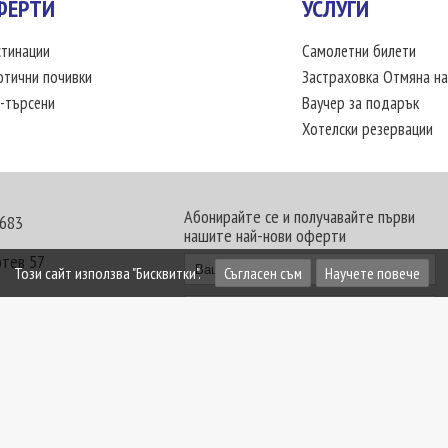
ФЕРТИ
УСЛУГИ
тинации
Самолетни билети
отични почивки
Застраховка Отмяна на
-търсени
Ваучер за подарък
Хотелски резервации
Абонирайте се и получавайте първи
 683
нашите най-нови оферти
отев 57
Този сайт използва "Бисквитки".
Съгласен съм
Научете повече
30 - 18:00 часа
те офиси. Обявените цени в USD (щатски долар)
лащат към туроператора в лева.