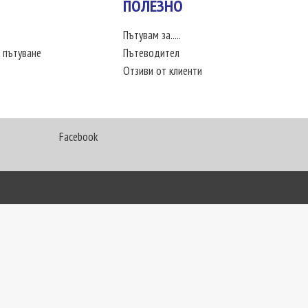
ПОЛЕЗНО
Пътувам за.....
 пътуване
Пътеводител
Отзиви от клиенти
Facebook
My Way Travel © 2016. Всички права запазени