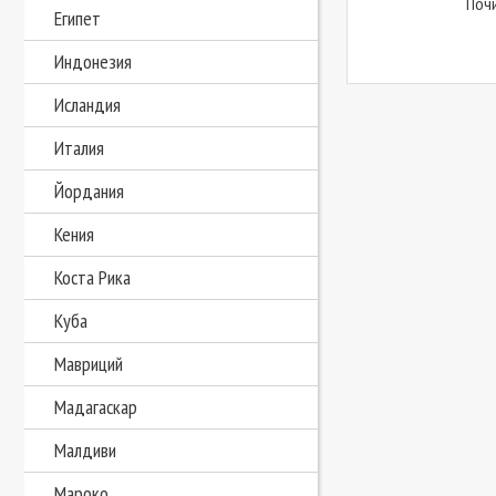
Почи
Египет
Индонезия
Исландия
Италия
Йордания
Кения
Коста Рика
Куба
Мавриций
Мадагаскар
Малдиви
Мароко