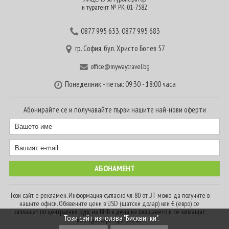
и турагент № РК-01-7582
0877 995 633
,
0877 995 683
гр. София, бул. Христо Ботев 57
office@mywaytravel.bg
Понеделник - петък: 09:30 - 18:00 часа
Абонирайте се и получавайте първи нашите най-нови оферти
Този сайт е рекламен. Информация съгласно чл. 80 от ЗТ може да получите в
нашите офиси. Обявените цени в USD (щатски долар) или € (евро) се
заплащат по централния курс на БНБ в деня на плащането и се заплащат
Този сайт използва "Бисквитки".
към туроператора в лева.