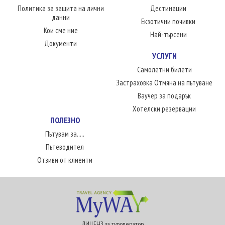
Политика за защита на лични
Дестинации
данни
Екзотични почивки
Кои сме ние
Най-търсени
Документи
УСЛУГИ
Самолетни билети
Застраховка Отмяна на пътуване
Ваучер за подарък
Хотелски резервации
ПОЛЕЗНО
Пътувам за.....
Пътеводител
Отзиви от клиенти
ЛИЦЕНЗ за туроператор