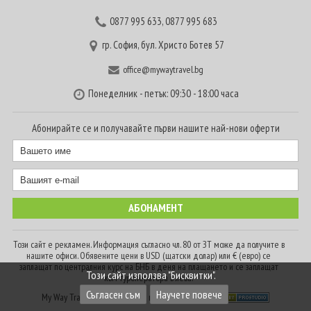
0877 995 633
,
0877 995 683
гр. София, бул. Христо Ботев 57
office@mywaytravel.bg
Понеделник - петък: 09:30 - 18:00 часа
Абонирайте се и получавайте първи нашите най-нови оферти
Този сайт е рекламен. Информация съгласно чл. 80 от ЗТ може да получите в
нашите офиси. Обявените цени в USD (щатски долар) или € (евро) се
заплащат по централния курс на БНБ в деня на плащането и се заплащат
Този сайт използва "Бисквитки".
към туроператора в лева.
Съгласен съм
Научете повече
My Way Travel © 2016. Всички права запазени