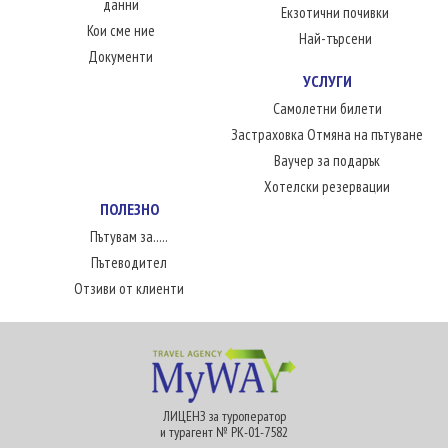
данни
Екзотични почивки
Кои сме ние
Най-търсени
Документи
УСЛУГИ
Самолетни билети
Застраховка Отмяна на пътуване
Ваучер за подарък
Хотелски резервации
ПОЛЕЗНО
Пътувам за.....
Пътеводител
Отзиви от клиенти
ЛИЦЕНЗ за туроператор
и турагент № РК-01-7582