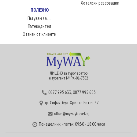
Хотелски резервации
ПОЛЕЗНО
Пътувам за.....
Пътеводител
Отзиви от клиенти
ЛИЦЕНЗ за туроператор
и турагент № РК-01-7582
0877 995 633
,
0877 995 683
гр. София, бул. Христо Ботев 57
office@mywaytravel.bg
Понеделник - петък: 09:30 - 18:00 часа