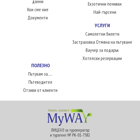
данни
Екзотични почивки
Кои сме ние
Най-търсени
Документи
УСЛУГИ
Самолетни билети
Застраховка Отмяна на пътуване
Ваучер за подарък
Хотелски резервации
ПОЛЕЗНО
Пътувам за.....
Пътеводител
Отзиви от клиенти
ЛИЦЕНЗ за туроператор
и турагент № РК-01-7582