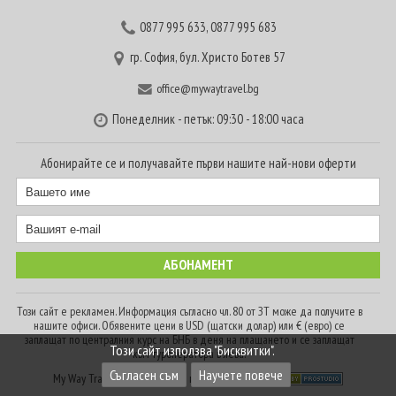
0877 995 633
,
0877 995 683
гр. София, бул. Христо Ботев 57
office@mywaytravel.bg
Понеделник - петък: 09:30 - 18:00 часа
Абонирайте се и получавайте първи нашите най-нови оферти
Този сайт е рекламен. Информация съгласно чл. 80 от ЗТ може да получите в
нашите офиси. Обявените цени в USD (щатски долар) или € (евро) се
заплащат по централния курс на БНБ в деня на плащането и се заплащат
Този сайт използва "Бисквитки".
към туроператора в лева.
Съгласен съм
Научете повече
My Way Travel © 2016. Всички права запазени