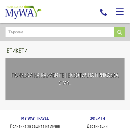
НАЙ-ТЪРСЕНИ
ДЕСТИНАЦИИ
ЕТИКЕТИ
ЕКЗОТИЧНИ ПОЧИВКИ
TAILOR MADE
КРУИЗИ
ПОЧИВКИ НА КАРИБИТЕ | ЕКЗОТИЧНА ПРИКАЗКА
НОВА ГОДИНА
С MY...
ПЪТУВАЙТЕ С ДЕЦА
ЛЮБОПИТНО
ЗА НАС
MY WAY TRAVEL
ОФЕРТИ
КОНТАКТИ
Политика за защита на лични
Дестинации