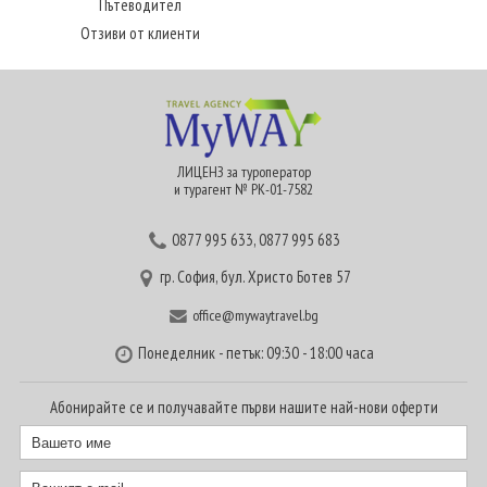
Пътеводител
Отзиви от клиенти
ЛИЦЕНЗ за туроператор
и турагент № РК-01-7582
0877 995 633
,
0877 995 683
гр. София, бул. Христо Ботев 57
office@mywaytravel.bg
Понеделник - петък: 09:30 - 18:00 часа
Абонирайте се и получавайте първи нашите най-нови оферти