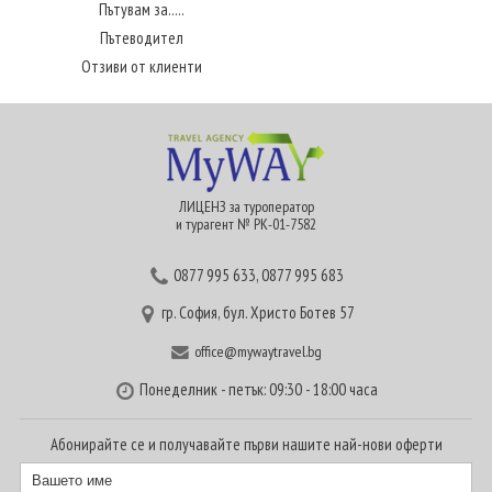
Пътувам за.....
Пътеводител
Отзиви от клиенти
ЛИЦЕНЗ за туроператор
и турагент № РК-01-7582
0877 995 633
,
0877 995 683
гр. София, бул. Христо Ботев 57
office@mywaytravel.bg
Понеделник - петък: 09:30 - 18:00 часа
Абонирайте се и получавайте първи нашите най-нови оферти