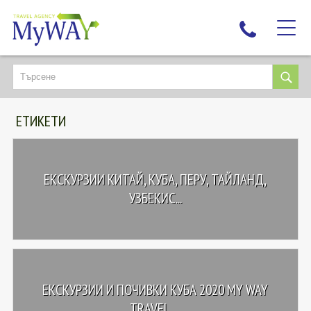
НАЙ-ТЪРСЕНИ
ДЕСТИНАЦИИ
ЕТИКЕТИ
ЕКЗОТИЧНИ ПОЧИВКИ
TAILOR MADE
КРУИЗИ
ЕКСКУРЗИИ КИТАЙ, КУБА, ПЕРУ, ТАЙЛАНД,
НОВА ГОДИНА
УЗБЕКИС...
ПЪТУВАЙТЕ С ДЕЦА
ЛЮБОПИТНО
ЗА НАС
ЕКСКУРЗИИ И ПОЧИВКИ КУБА 2020 MY WAY
КОНТАКТИ
TRAVEL, ...