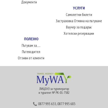
Документи
УСЛУГИ
Самолетни билети
Застраховка Отмяна на пътуване
Ваучер за подарък
Хотелски резервации
ПОЛЕЗНО
Пътувам за.....
Пътеводител
Отзиви от клиенти
ЛИЦЕНЗ за туроператор
и турагент № РК-01-7582
0877 995 633
,
0877 995 683