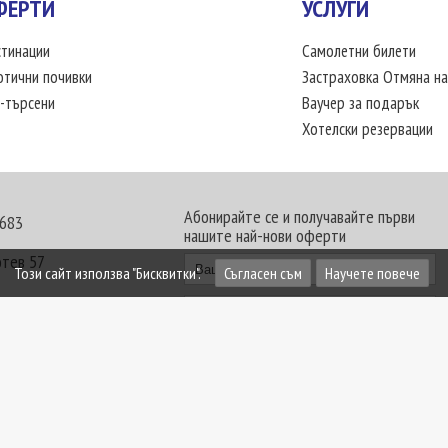
ФЕРТИ
УСЛУГИ
тинации
Самолетни билети
отични почивки
Застраховка Отмяна на
-търсени
Ваучер за подарък
Хотелски резервации
Абонирайте се и получавайте първи
 683
нашите най-нови оферти
отев 57
Този сайт използва "Бисквитки".
Съгласен съм
Научете повече
30 - 18:00 часа
те офиси. Обявените цени в USD (щатски долар)
лащат към туроператора в лева.