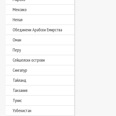
Мексико
Непал
Обединени Арабски Емирства
Оман
Перу
Сейшелски острови
Сингапур
Тайланд
Танзания
Тунис
Узбекистан