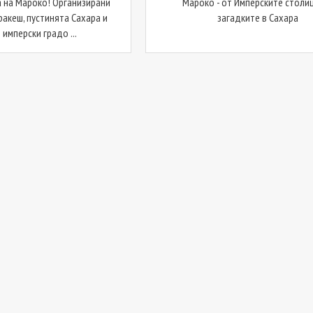
 на Мароко! Организирани
Мароко - от Имперските столи
ракеш, пустинята Сахара и
загадките в Сахара
имперски градо ...