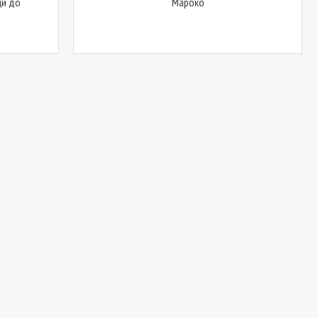
ци до
Мароко