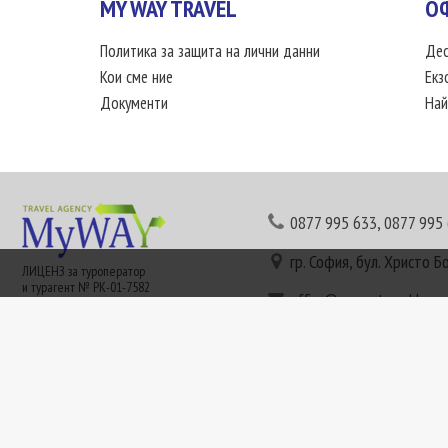
MY WAY TRAVEL
О
Политика за защита на лични данни
Дес
Кои сме ние
Екз
Документи
Най
0877 995 633
,
0877 995
гр. София, бул. Христо Б
ЛИЦЕНЗ за туроператор
и турагент № РК-01-7582
office@mywaytravel.bg
Понеделник - петък: 09:
Този сайт е рекламен. Информация съгласно чл. 80 от ЗТ може да получите в наши
или € (евро) се заплащат по централния курс на БНБ в деня на плащането и се зап