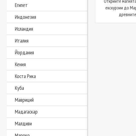
Открийте магията
Египет
екскурзии до Ма
древните 
Индонезия
Исландия
Италия
Йордания
Кения
Коста Рика
Куба
Мавриций
Мадагаскар
Малдиви
Мароко