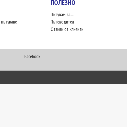
ПОЛЕЗНО
Пътувам за.....
 пътуване
Пътеводител
Отзиви от клиенти
Facebook
My Way Travel © 2016. Всички права запазени