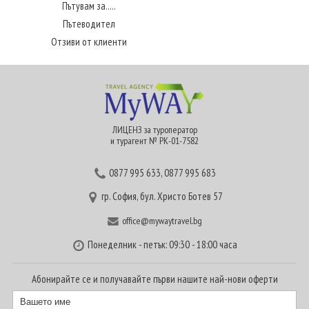
Пътувам за.....
Пътеводител
Отзиви от клиенти
ЛИЦЕНЗ за туроператор
и турагент № РК-01-7582
0877 995 633
,
0877 995 683
гр. София, бул. Христо Ботев 57
office@mywaytravel.bg
Понеделник - петък: 09:30 - 18:00 часа
Абонирайте се и получавайте първи нашите най-нови оферти