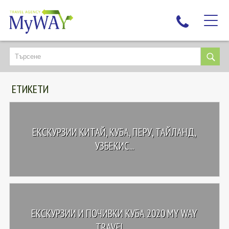
НАЙ-ТЪРСЕНИ
ДЕСТИНАЦИИ
ЕТИКЕТИ
ЕКЗОТИЧНИ ПОЧИВКИ
TAILOR MADE
КРУИЗИ
ЕКСКУРЗИИ КИТАЙ, КУБА, ПЕРУ, ТАЙЛАНД,
НОВА ГОДИНА
УЗБЕКИС...
ПЪТУВАЙТЕ С ДЕЦА
ЛЮБОПИТНО
ЗА НАС
ЕКСКУРЗИИ И ПОЧИВКИ КУБА 2020 MY WAY
КОНТАКТИ
TRAVEL, ...