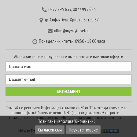
0877 995 633
,
0877 995 683
гр. София, бул. Христо Ботев 57
office@mywaytravel.bg
Понеделник - петък: 09:30 - 18:00 часа
Абонирайте се и получавайте първи нашите най-нови оферти
Този сайт е рекламен. Информация съгласно чл. 80 от ЗТ може да получите в
нашите офиси. Обявените цени в USD (щатски долар) или € (евро) се
заплащат по централния курс на БНБ в деня на плащането и се заплащат
Този сайт използва "Бисквитки".
към туроператора в лева.
Съгласен съм
Научете повече
My Way Travel © 2016. Всички права запазени