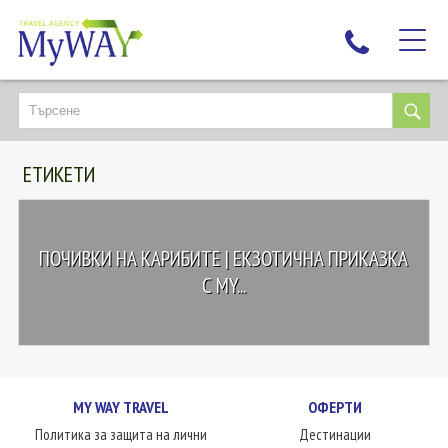
НАЙ-ТЪРСЕНИ
ДЕСТИНАЦИИ
ЕТИКЕТИ
ЕКЗОТИЧНИ ПОЧИВКИ
TAILOR MADE
КРУИЗИ
ПОЧИВКИ НА КАРИБИТЕ | ЕКЗОТИЧНА ПРИКАЗКА
НОВА ГОДИНА
С MY...
ПЪТУВАЙТЕ С ДЕЦА
ЛЮБОПИТНО
ЗА НАС
MY WAY TRAVEL
ОФЕРТИ
КОНТАКТИ
Политика за защита на лични
Дестинации