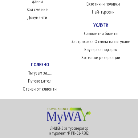
данни
Екзотични почивки
Кои сме ние
Най-търсени
Документи
УСЛУГИ
Самолетни билети
Застраховка Отмяна на пътуване
Ваучер за подарък
Хотелски резервации
ПОЛЕЗНО
Пътувам за.....
Пътеводител
Отзиви от клиенти
ЛИЦЕНЗ за туроператор
и турагент № РК-01-7582