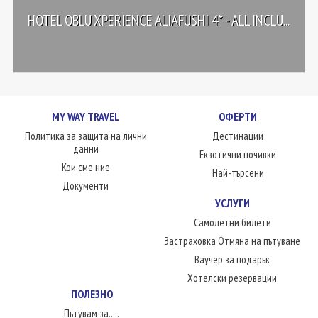
HOTEL OBLU XPERIENCE ALIAFUSHI 4* - ALL INCLU...
MY WAY TRAVEL
ОФЕРТИ
Политика за защита на лични
Дестинации
данни
Екзотични почивки
Кои сме ние
Най-търсени
Документи
УСЛУГИ
Самолетни билети
Застраховка Отмяна на пътуване
Ваучер за подарък
Хотелски резервации
ПОЛЕЗНО
Пътувам за.....