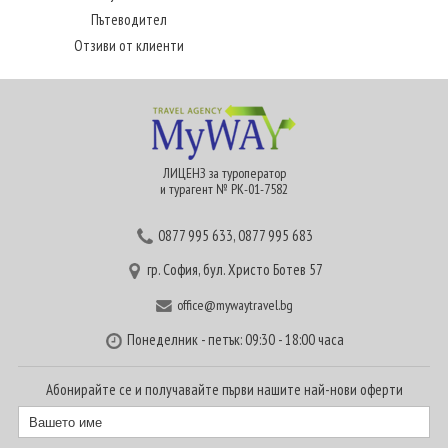
Пътеводител
Отзиви от клиенти
ЛИЦЕНЗ за туроператор
и турагент № РК-01-7582
0877 995 633
,
0877 995 683
гр. София, бул. Христо Ботев 57
office@mywaytravel.bg
Понеделник - петък: 09:30 - 18:00 часа
Абонирайте се и получавайте първи нашите най-нови оферти