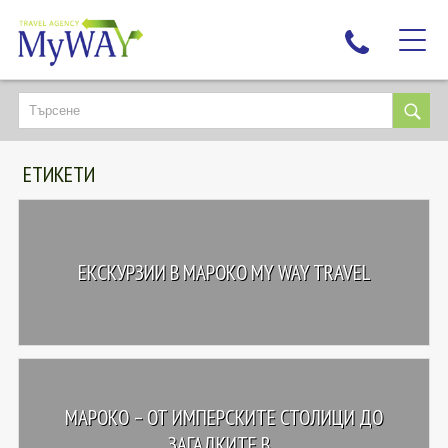
НАЙ-ТЪРСЕНИ
ДЕСТИНАЦИИ
ЕТИКЕТИ
ЕКЗОТИЧНИ ПОЧИВКИ
TAILOR MADE
КРУИЗИ
ЕКСКУРЗИИ В МАРОКО MY WAY TRAVEL
НОВА ГОДИНА
ПЪТУВАЙТЕ С ДЕЦА
ЛЮБОПИТНО
ЗА НАС
МАРОКО – ОТ ИМПЕРСКИТЕ СТОЛИЦИ ДО
КОНТАКТИ
ЗАГАДКИТЕ В...