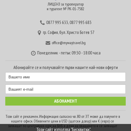
ЛИЦЕНЗ за туроператор
и турагент № РК-01-7582
0877 995 633
,
0877 995 683
гр. София, бул. Христо Ботев 57
office@mywaytravel.bg
Понеделник - петък: 09:30 - 18:00 часа
Абонирайте се и получавайте първи нашите най-нови оферти
Този сайт е рекламен. Информация съгласно чл. 80 от ЗТ може да получите в
нашите офиси. Обявените цени в USD (щатски долар) или € (евро) се
заплащат по централния курс на БНБ в деня на плащането и се заплащат
Този сайт използва "Бисквитки".
към туроператора в лева.