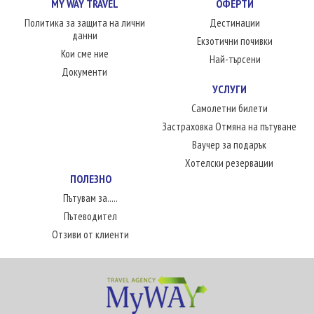
MY WAY TRAVEL
ОФЕРТИ
Политика за защита на лични
Дестинации
данни
Екзотични почивки
Кои сме ние
Най-търсени
Документи
УСЛУГИ
Самолетни билети
Застраховка Отмяна на пътуване
Ваучер за подарък
Хотелски резервации
ПОЛЕЗНО
Пътувам за.....
Пътеводител
Отзиви от клиенти