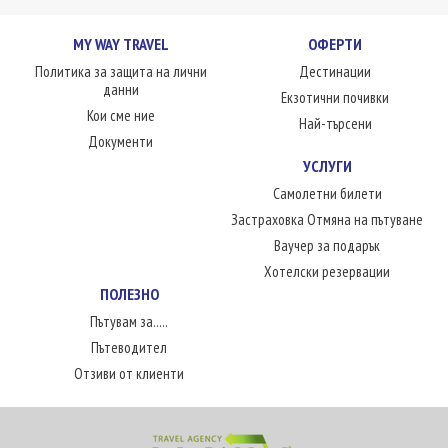
MY WAY TRAVEL
ОФЕРТИ
Политика за защита на лични
Дестинации
данни
Екзотични почивки
Кои сме ние
Най-търсени
Документи
УСЛУГИ
Самолетни билети
Застраховка Отмяна на пътуване
Ваучер за подарък
Хотелски резервации
ПОЛЕЗНО
Пътувам за.....
Пътеводител
Отзиви от клиенти