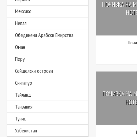
ПОЧИВКА НА М
Мексико
HOTE
Непал
Обединени Арабски Емирства
Почи
Оман
Перу
Сейшелски острови
Сингапур
ПОЧИВКА НА М
Тайланд
HOTE
Танзания
Тунис
Узбекистан