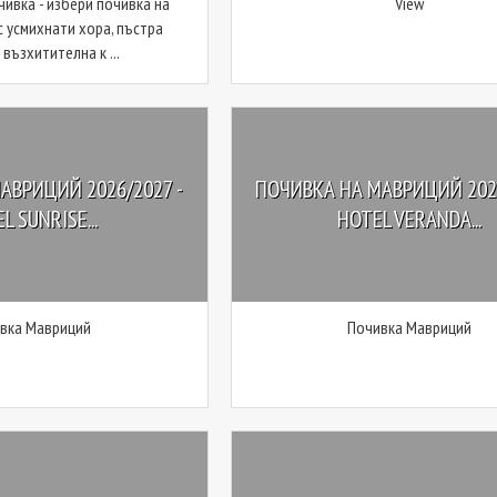
чивка - избери почивка на
View
с усмихнати хора, пъстра
 възхитителна к ...
АВРИЦИЙ 2026/2027 -
ПОЧИВКА НА МАВРИЦИЙ 2026
L SUNRISE...
HOTEL VERANDA...
вка Мавриций
Почивка Мавриций