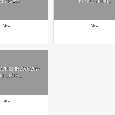
L ZILWA A...
HOTEL C MAURI...
View
View
АВРИЦИЙ 2026/2027 -
L LUX LE ...
View