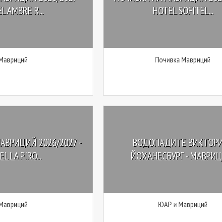
L AMBRE R...
HOTEL SOFITEL...
Мавриций
Почивка Мавриций
АВРИЦИЙ 2026/2027 -
ВОДОПАДИТЕ ВИКТОРИ
L LA PIRO...
ЙОХАНЕСБУРГ - МАВРИЦ
Мавриций
ЮАР и Мавриций