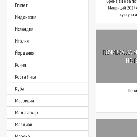
Време ви е за по
Египет
Мавриций 2027 
култура и
Индонезия
Исландия
Италия
ПОЧИВКА НА М
Йордания
HOTE
Кения
Коста Рика
Куба
Почи
Мавриций
Мадагаскар
Малдиви
Мароко