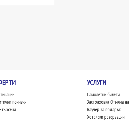
ФЕРТИ
УСЛУГИ
тинации
Самолетни билети
отични почивки
Застраховка Отмяна на
-търсени
Ваучер за подарък
Хотелски резервации