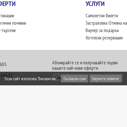
ФЕРТИ
УСЛУГИ
тинации
Самолетни билети
отични почивки
Застраховка Отмяна на
-търсени
Ваучер за подарък
Хотелски резервации
Абонирайте се и получавайте първи
 683
нашите най-нови оферти
отев 57
Този сайт използва "Бисквитки".
Съгласен съм
Научете повече
30 - 18:00 часа
те офиси. Обявените цени в USD (щатски долар)
лащат към туроператора в лева.