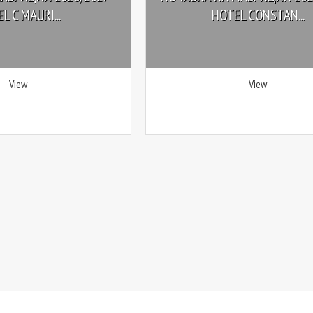
L C MAURI...
HOTEL CONSTAN...
View
View