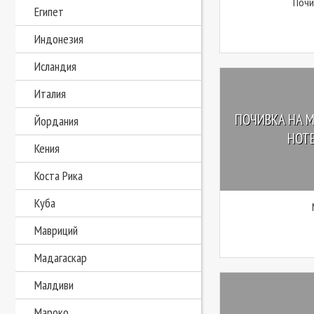
Почи
Египет
Индонезия
Исландия
Италия
ПОЧИВКА НА М
Йордания
HOTE
Кения
Коста Рика
Куба
Мавриций
Мадагаскар
Малдиви
Мароко