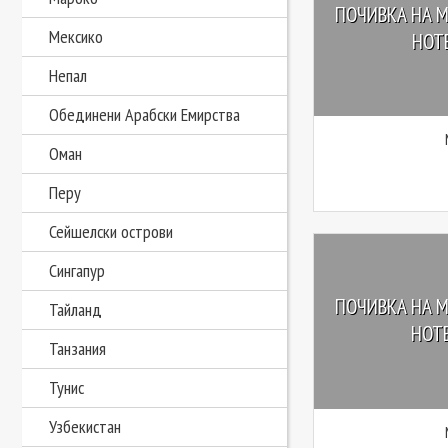
ПОЧИВКА НА М
Мексико
HOTE
Непал
Обединени Арабски Емирства
Оман
Перу
Сейшелски острови
Сингапур
ПОЧИВКА НА М
Тайланд
HOTE
Танзания
Тунис
Узбекистан