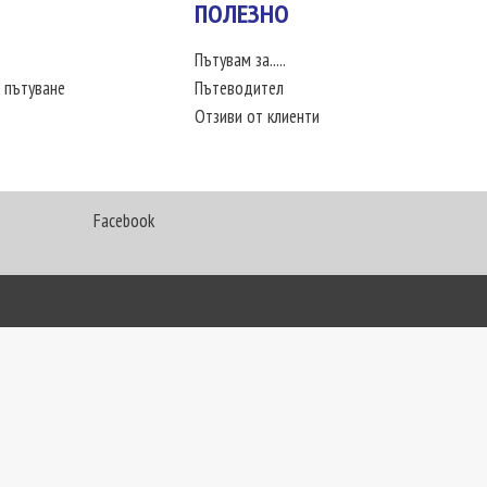
ПОЛЕЗНО
Пътувам за.....
 пътуване
Пътеводител
Отзиви от клиенти
Facebook
My Way Travel © 2016. Всички права запазени