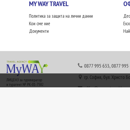
MY WAY TRAVEL
О
Политика за защита на лични данни
Дес
Кои сме ние
Екз
Документи
Най
0877 995 633
,
0877 995
гр. София, бул. Христо Б
ЛИЦЕНЗ за туроператор
и турагент № РК-01-7582
office@mywaytravel.bg
Понеделник - петък: 09:
Този сайт е рекламен. Информация съгласно чл. 80 от ЗТ може да получите в наши
или € (евро) се заплащат по централния курс на БНБ в деня на плащането и се зап