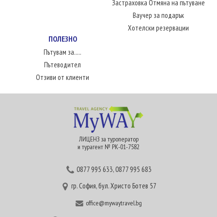
Застраховка Отмяна на пътуване
Ваучер за подарък
Хотелски резервации
ПОЛЕЗНО
Пътувам за.....
Пътеводител
Отзиви от клиенти
ЛИЦЕНЗ за туроператор
и турагент № РК-01-7582
0877 995 633
,
0877 995 683
гр. София, бул. Христо Ботев 57
office@mywaytravel.bg