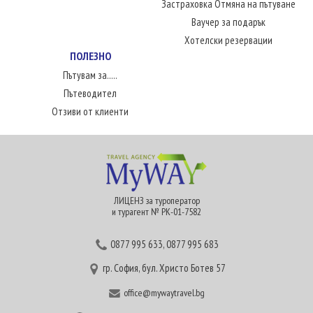
Застраховка Отмяна на пътуване
Ваучер за подарък
Хотелски резервации
ПОЛЕЗНО
Пътувам за.....
Пътеводител
Отзиви от клиенти
ЛИЦЕНЗ за туроператор
и турагент № РК-01-7582
0877 995 633
,
0877 995 683
гр. София, бул. Христо Ботев 57
office@mywaytravel.bg