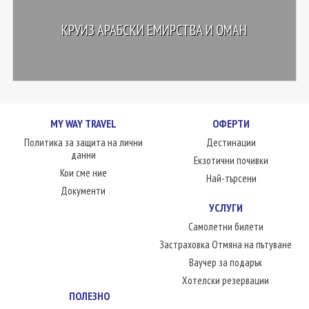
КРУИЗ АРАБСКИ ЕМИРСТВА И ОМАН
MY WAY TRAVEL
ОФЕРТИ
Политика за защита на лични
Дестинации
данни
Екзотични почивки
Кои сме ние
Най-търсени
Документи
УСЛУГИ
Самолетни билети
Застраховка Отмяна на пътуване
Ваучер за подарък
Хотелски резервации
ПОЛЕЗНО