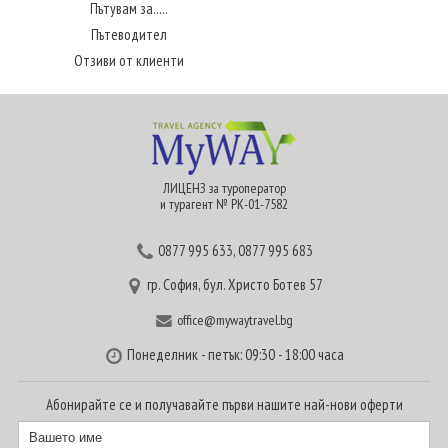
Пътувам за.....
Пътеводител
Отзиви от клиенти
ЛИЦЕНЗ за туроператор
и турагент № РК-01-7582
0877 995 633
,
0877 995 683
гр. София, бул. Христо Ботев 57
office@mywaytravel.bg
Понеделник - петък: 09:30 - 18:00 часа
Абонирайте се и получавайте първи нашите най-нови оферти