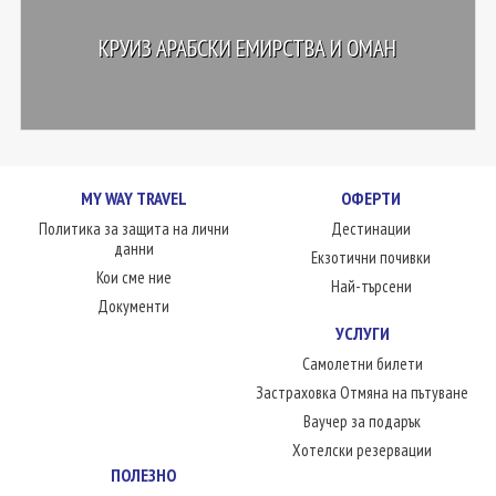
КРУИЗ АРАБСКИ ЕМИРСТВА И ОМАН
MY WAY TRAVEL
ОФЕРТИ
Политика за защита на лични
Дестинации
данни
Екзотични почивки
Кои сме ние
Най-търсени
Документи
УСЛУГИ
Самолетни билети
Застраховка Отмяна на пътуване
Ваучер за подарък
Хотелски резервации
ПОЛЕЗНО