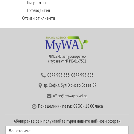
Пътувам за.....
Пътеводител
Отзиви от клиенти
ЛИЦЕНЗ за туроператор
и турагент № РК-01-7582
0877 995 633
,
0877 995 683
гр. София, бул. Христо Ботев 57
office@mywaytravel.bg
Понеделник - петък: 09:30 - 18:00 часа
Абонирайте се и получавайте първи нашите най-нови оферти