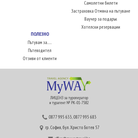
Самолетни билети
Застраховка Отмяна на пътуване
Ваучер за подарък
Хотелски резервации
ПОЛЕЗНО
Пътувам за.....
Пътеводител
Отзиви от клиенти
ЛИЦЕНЗ за туроператор
и турагент № РК-01-7582
0877 995 633
,
0877 995 683
гр. София, бул. Христо Ботев 57