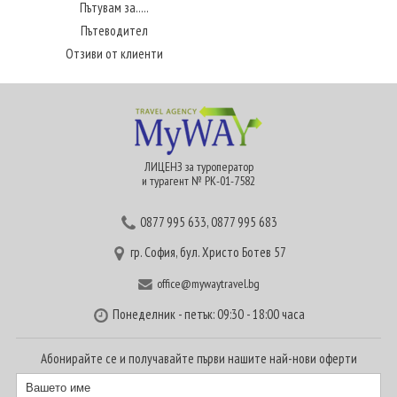
Пътувам за.....
Пътеводител
Отзиви от клиенти
ЛИЦЕНЗ за туроператор
и турагент № РК-01-7582
0877 995 633
,
0877 995 683
гр. София, бул. Христо Ботев 57
office@mywaytravel.bg
Понеделник - петък: 09:30 - 18:00 часа
Абонирайте се и получавайте първи нашите най-нови оферти