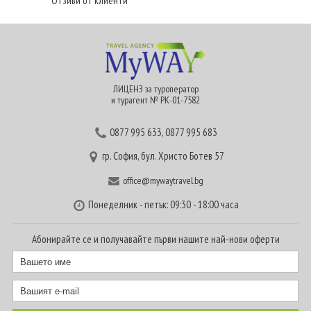
Отзиви от клиенти
ЛИЦЕНЗ за туроператор
и турагент № РК-01-7582
0877 995 633
,
0877 995 683
гр. София, бул. Христо Ботев 57
office@mywaytravel.bg
Понеделник - петък: 09:30 - 18:00 часа
Абонирайте се и получавайте първи нашите най-нови оферти