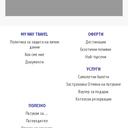
MY WAY TRAVEL
ОФЕРТИ
Политика за защита на лични
Дестинации
данни
Екзотични почивки
Кои сме ние
Най-търсени
Документи
УСЛУГИ
Самолетни билети
Застраховка Отмяна на пътуване
Ваучер за подарък
Хотелски резервации
ПОЛЕЗНО
Пътувам за.....
Пътеводител