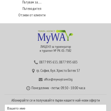
Пътувам за.....
Пътеводител
Отзиви от клиенти
ЛИЦЕНЗ за туроператор
и турагент № РК-01-7582
0877 995 633
,
0877 995 683
гр. София, бул. Христо Ботев 57
office@mywaytravel.bg
Понеделник - петък: 09:30 - 18:00 часа
Абонирайте се и получавайте първи нашите най-нови оферти