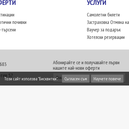
ФЕРТИ
УСЛУГИ
тинации
Самолетни билети
отични почивки
Застраховка Отмяна на
-търсени
Ваучер за подарък
Хотелски резервации
Абонирайте се и получавайте първи
 683
нашите най-нови оферти
отев 57
Този сайт използва "Бисквитки".
Съгласен съм
Научете повече
30 - 18:00 часа
те офиси. Обявените цени в USD (щатски долар)
лащат към туроператора в лева.