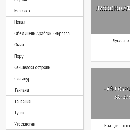
ЛУКСОЗНО САФ
Мексико
Непал
Обединени Арабски Емирства
Луксозно
Оман
Перу
Сейшелски острови
Сингапур
НАЙ-ДОБРО
Тайланд
ЗАНЗИБ
Танзания
Тунис
Узбекистан
Най-доброто о