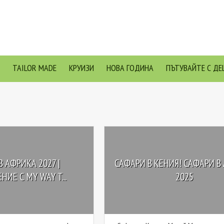
TAILOR MADE
КРУИЗИ
НОВА ГОДИНА
ПЪТУВАЙТЕ С ДЕ
В АФРИКА 2027 |
САФАРИ В КЕНИЯ! САФАРИ В
ИЕ С MY WAY T...
2025