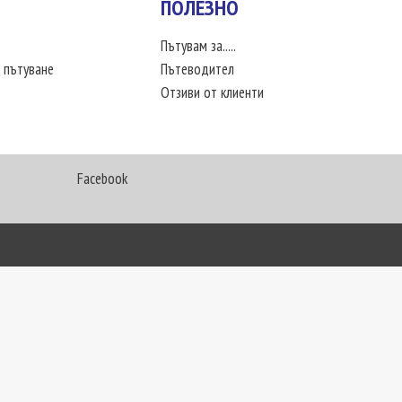
ПОЛЕЗНО
Пътувам за.....
 пътуване
Пътеводител
Отзиви от клиенти
Facebook
My Way Travel © 2016. Всички права запазени