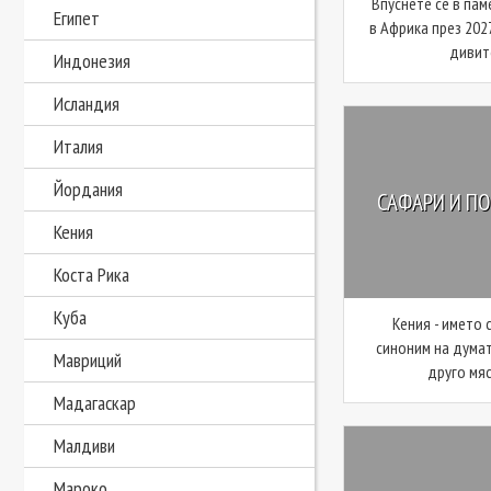
Впуснете се в па
Египет
в Африка през 202
дивите
Индонезия
Исландия
Италия
Йордания
САФАРИ И ПО
Кения
Коста Рика
Куба
Кения - името 
синоним на думат
Мавриций
друго мяс
Мадагаскар
Малдиви
Мароко