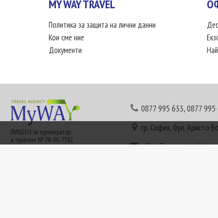
MY WAY TRAVEL
О
Политика за защита на лични данни
Дес
Кои сме ние
Екз
Документи
Най
0877 995 633
,
0877 995
гр. София, бул. Христо Б
ЛИЦЕНЗ за туроператор
и турагент № РК-01-7582
office@mywaytravel.bg
Понеделник - петък: 09:
Този сайт е рекламен. Информация съгласно чл. 80 от ЗТ може да получите в наши
или € (евро) се заплащат по централния курс на БНБ в деня на плащането и се зап