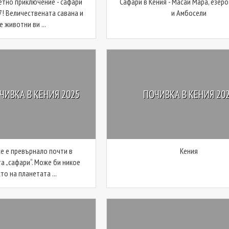
метно приключение - сафари
Сафари в Кения - Масай Мара, езер
7! Величествената савана и
и Амбосели
 животни ви ...
ЧИВКА В КЕНИЯ 2025
ПОЧИВКА В КЕНИЯ 20
се е превърнало почти в
Кения
а „сафари“. Може би никое
то на планетата ...