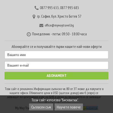
0877 995 633
,
0877 995 683
гр. София, бул. Христо Ботев 57
office@mywaytravel.bg
Понеделник - петък: 09:30 - 18:00 часа
Абонирайте се и получавайте първи нашите най-нови оферти
Този сайт е рекламен. Информация съгласно чл. 80 от ЗТ може да получите в
нашите офиси. Обявените цени в USD (щатски долар) или € (евро) се
заплащат по централния курс на БНБ в деня на плащането и се заплащат
Този сайт използва "Бисквитки".
към туроператора в лева.
Съгласен съм
Научете повече
My Way Travel © 2016. Всички права запазени