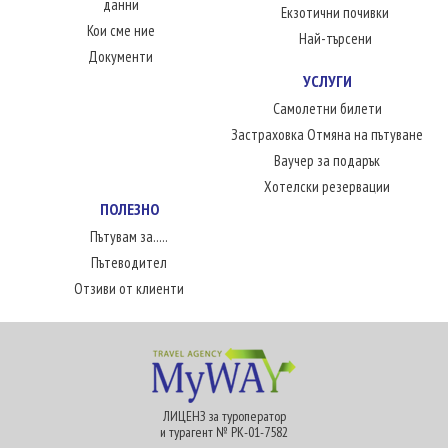
данни
Екзотични почивки
Кои сме ние
Най-търсени
Документи
УСЛУГИ
Самолетни билети
Застраховка Отмяна на пътуване
Ваучер за подарък
Хотелски резервации
ПОЛЕЗНО
Пътувам за.....
Пътеводител
Отзиви от клиенти
ЛИЦЕНЗ за туроператор
и турагент № РК-01-7582