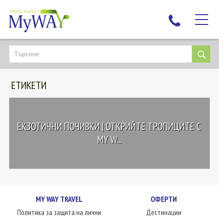
НАЙ-ТЪРСЕНИ
ДЕСТИНАЦИИ
ЕТИКЕТИ
ЕКЗОТИЧНИ ПОЧИВКИ
TAILOR MADE
КРУИЗИ
ЕКЗОТИЧНИ ПОЧИВКИ | ОТКРИЙТЕ ТРОПИЦИТЕ С
НОВА ГОДИНА
MY W...
ПЪТУВАЙТЕ С ДЕЦА
ЛЮБОПИТНО
ЗА НАС
MY WAY TRAVEL
ОФЕРТИ
КОНТАКТИ
Политика за защита на лични
Дестинации