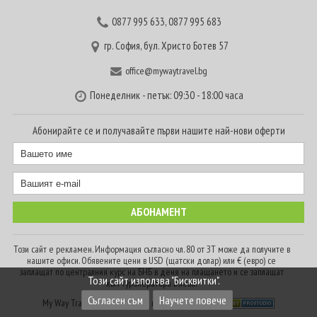
0877 995 633
,
0877 995 683
гр. София, бул. Христо Ботев 57
office@mywaytravel.bg
Понеделник - петък: 09:30 - 18:00 часа
Абонирайте се и получавайте първи нашите най-нови оферти
Този сайт е рекламен. Информация съгласно чл. 80 от ЗТ може да получите в
нашите офиси. Обявените цени в USD (щатски долар) или € (евро) се
заплащат по централния курс на БНБ в деня на плащането и се заплащат
Този сайт използва "Бисквитки".
към туроператора в лева.
Съгласен съм
Научете повече
My Way Travel © 2016. Всички права запазени