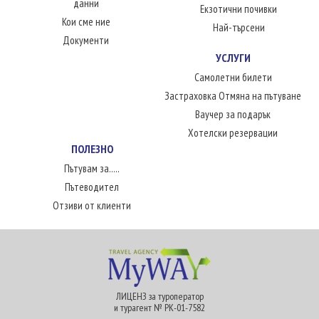
данни
Екзотични почивки
Кои сме ние
Най-търсени
Документи
УСЛУГИ
Самолетни билети
Застраховка Отмяна на пътуване
Ваучер за подарък
Хотелски резервации
ПОЛЕЗНО
Пътувам за.....
Пътеводител
Отзиви от клиенти
ЛИЦЕНЗ за туроператор
и турагент № РК-01-7582