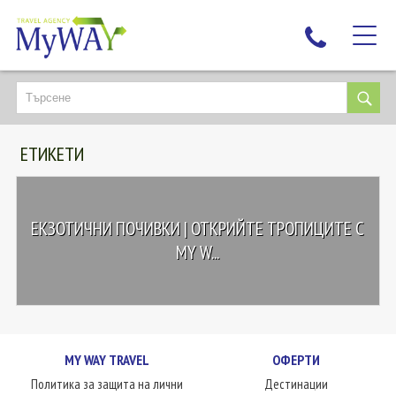
НАЙ-ТЪРСЕНИ
ДЕСТИНАЦИИ
ЕТИКЕТИ
ЕКЗОТИЧНИ ПОЧИВКИ
TAILOR MADE
КРУИЗИ
ЕКЗОТИЧНИ ПОЧИВКИ | ОТКРИЙТЕ ТРОПИЦИТЕ С
НОВА ГОДИНА
MY W...
ПЪТУВАЙТЕ С ДЕЦА
ЛЮБОПИТНО
ЗА НАС
MY WAY TRAVEL
ОФЕРТИ
КОНТАКТИ
Политика за защита на лични
Дестинации