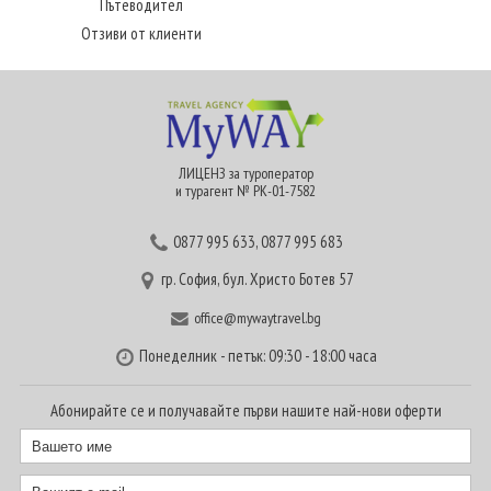
Пътеводител
Отзиви от клиенти
ЛИЦЕНЗ за туроператор
и турагент № РК-01-7582
0877 995 633
,
0877 995 683
гр. София, бул. Христо Ботев 57
office@mywaytravel.bg
Понеделник - петък: 09:30 - 18:00 часа
Абонирайте се и получавайте първи нашите най-нови оферти