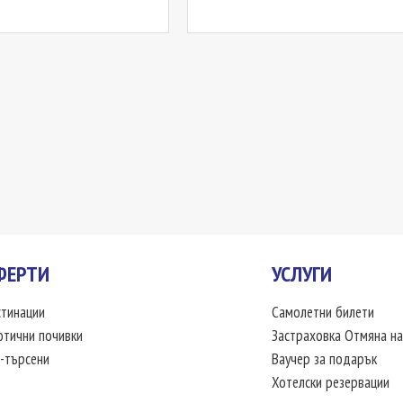
ФЕРТИ
УСЛУГИ
тинации
Самолетни билети
отични почивки
Застраховка Отмяна на
-търсени
Ваучер за подарък
Хотелски резервации