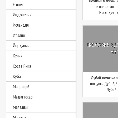
Почивки в Дубай 2
Египет
и впечатлява
Насладете с
Индонезия
Исландия
Италия
ЕКСКУРЗИЯ В Д
Йордания
MY 
Кения
Коста Рика
Куба
Дубай, почивка в
нощувки Дубай, 5
Мавриций
Дубай, 
Мадагаскар
Малдиви
Мароко