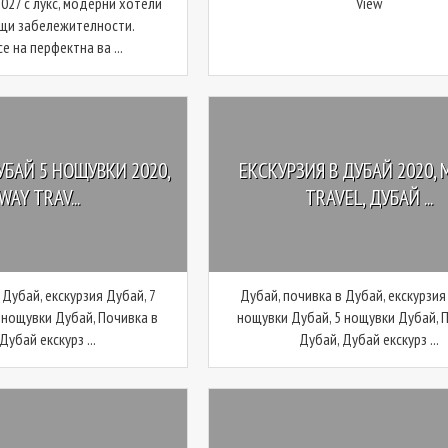
027 с лукс, модерни хотели
View
щи забележителности.
е на перфектна ва ...
УБАЙ 5 НОЩУВКИ 2020,
ЕКСКУРЗИЯ В ДУБАЙ 2020, 
WAY TRAV...
TRAVEL, ДУБАЙ ...
 Дубай, екскурзия Дубай, 7
Дубай, почивка в Дубай, екскурзия
 нощувки Дубай, Почивка в
нощувки Дубай, 5 нощувки Дубай, 
Дубай екскурз ...
Дубай, Дубай екскурз ...