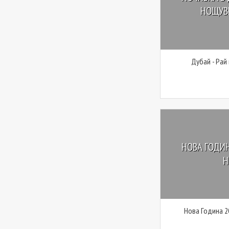
НОЩУВК
Дубай - Рай
НОВА ГОДИН
Н
Нова Година 2