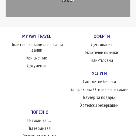
MY WAY TRAVEL
ОФЕРТИ
Политика за защита на лични
Дестинации
данни
Екзотични почивки
Кои сме ние
Най-търсени
Документи
УСЛУГИ
Самолетни билети
Застраховка Отмяна на пътуване
Ваучер за подарък
Хотелски резервации
ПОЛЕЗНО
Пътувам за.....
Пътеводител