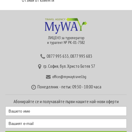
Отзиви от клиенти
ЛИЦЕНЗ за туроператор
и турагент № РК-01-7582
0877 995 633
,
0877 995 683
гр. София, бул. Христо Ботев 57
office@mywaytravel.bg
Понеделник - петък: 09:30 - 18:00 часа
Абонирайте се и получавайте първи нашите най-нови оферти