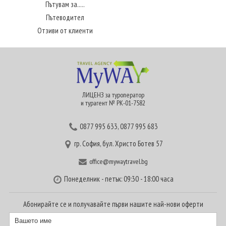
Пътувам за.....
Пътеводител
Отзиви от клиенти
ЛИЦЕНЗ за туроператор
и турагент № РК-01-7582
0877 995 633
,
0877 995 683
гр. София, бул. Христо Ботев 57
office@mywaytravel.bg
Понеделник - петък: 09:30 - 18:00 часа
Абонирайте се и получавайте първи нашите най-нови оферти